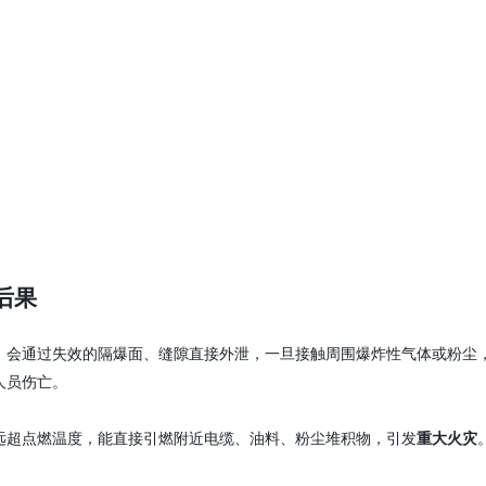
后果
，会通过失效的隔爆面、缝隙直接外泄，一旦接触周围爆炸性气体或粉尘
人员伤亡。
远超点燃温度，能直接引燃附近电缆、油料、粉尘堆积物，引发
重大火灾