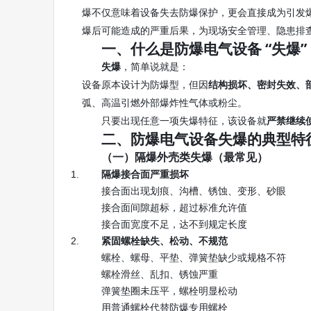
爆不仅意味着设备失去防爆保护，更会直接成为引发
爆后可能造成的严重后果，为现场安全管理、隐患排
一、什么是防爆电气设备 “失爆”
，简单说就是：
失爆
设备原本设计为防爆型，但因
结构损坏、密封失效、
弧、高温引燃外部爆炸性气体或粉尘。
只要出现任意一项失爆特征，该设备就
严禁继续
二、防爆电气设备失爆的典型特
（一）隔爆外壳类失爆（最常见）
隔爆接合面严重损坏
接合面出现划痕、沟槽、锈蚀、变形、砂眼
接合面间隙超标，超过标准允许值
接合面宽度不足，达不到规定长度
紧固螺栓缺失、松动、不规范
螺栓、螺母、平垫、弹簧垫缺少或规格不符
螺栓滑丝、乱扣、锈蚀严重
弹簧垫圈未压平，螺栓明显松动
用普通螺栓代替防爆专用螺栓