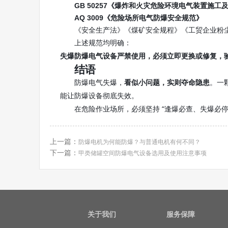
GB 50257《爆炸和火灾危险环境电气装置施工
AQ 3009《危险场所电气防爆安全规范》
《安全生产法》《煤矿安全规程》《工贸企业粉
上述规范均明确：
失爆防爆电气设备严禁使用，必须立即更换或修复，
结语
防爆电气失爆，
。一
看似小问题，实则夺命隐患
能让防爆设备彻底失效。
在危险作业场所，必须坚持 “逢爆必查、失爆必
上一篇：
防爆电机为何能防爆？与普通电机有何不同？
下一篇：
甲类储罐空间防爆电气设备选用及使用注意事项
关于我们
服务保障