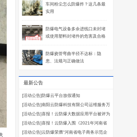
车间粉尘怎么防爆炸？这几条最
实用
防爆电气设备多余进线口未封堵
或使用塑料封堵件的危害及合格
封堵件要求
防爆挠管弯曲半径不达标：隐
患、法规与正确做法
最新公告
[活动公告]
防爆云平台放假通知
[活动公告]
南阳云防爆科技有限公司运维服务万
[活动公告]
喜报！云防爆大数据应用平台被评为
里行启动，邀您共创未来
[活动公告]
喜报！云防爆入围《2021年河南省
2023年河南省大数据产业发展示范项目
[活动公告]
云防爆荣膺“河南省电子商务示范企
工业互联网平台培育名单》
失