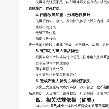
失爆外壳强度不足，内部爆炸压力会直接冲破壳
。
连续爆炸、群死群伤
4. 内部故障加剧，形成恶性循环
失爆后粉尘、水汽、腐蚀性气体侵入设备内部，
接线松动打火
绝缘下降短路
局部过热烧蚀
进一步加剧危险，形成 “失爆→进灰进水→故障→更严
5. 被判定为重大事故隐患
根据安全生产法规与行业规范，防爆电气失爆
直
责令立即停产停业整改
面临高额行政处罚
发生事故将被追究刑事责任
6. 造成严重人员伤亡与经济损失
历史上大量重特大爆炸事故，源头都是
一处不起
后果包括：人员伤亡、设备损毁、厂房报废、企业停
四、相关法规依据（简要）
GB 3836 系列标准
：爆炸性环境设备通用及隔爆