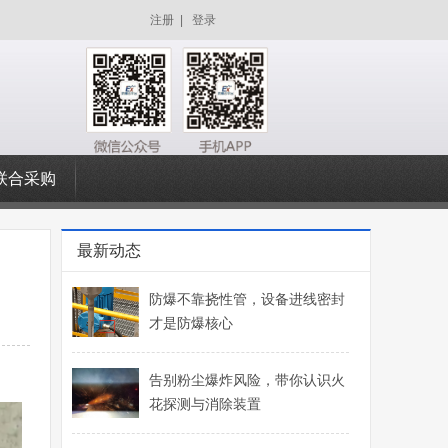
注册
|
登录
联合采购
最新动态
防爆不靠挠性管，设备进线密封
才是防爆核心
告别粉尘爆炸风险，带你认识火
花探测与消除装置