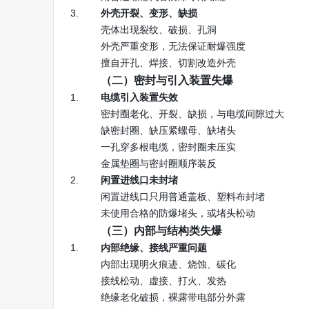
外壳开裂、变形、缺损
壳体出现裂纹、破损、孔洞
外壳严重变形，无法保证耐爆强度
擅自开孔、焊接、切割改造外壳
（二）密封与引入装置失爆
电缆引入装置失效
密封圈老化、开裂、缺损，与电缆间隙过大
缺密封圈、缺压紧螺母、缺堵头
一孔穿多根电缆，密封圈未压实
金属垫圈与密封圈顺序装反
闲置进线口未封堵
闲置进线口只用普通盖板、塑料布封堵
未使用合格的防爆堵头，或堵头松动
（三）内部与结构类失爆
内部绝缘、接线严重问题
内部出现明火痕迹、烧蚀、碳化
接线松动、虚接、打火、发热
绝缘老化破损，裸露带电部分外露