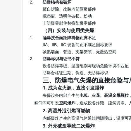
防爆结构被破坏
擅自拆除、改装内部隔爆部件
观察窗、透明件破损、松动
非防爆零部件替换防爆零部件
（四）安装与使用类失爆
隔爆接合面距障碍物距离不足
IIA、IIB、IIC 设备间距不满足国标要求
紧贴墙面、管道、支架安装，无散热空间
防爆标识与证书不符
设备防爆等级、温度组别与现场危险环境不匹配
防爆合格证过期、伪造、无防爆标识
三、防爆电气失爆的直接危险与
1. 成为点火源，直接引发爆炸
失爆设备内部产生的
电弧、火花、高温金属颗粒
瞬间即可引发
，造成设备炸毁、建筑坍塌、
空间爆炸
2. 高温外泄引燃可燃物
内部爆炸产生的高温气体通过间隙喷出，温度可
3. 外壳破裂导致二次爆炸