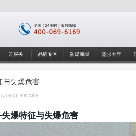
云服务
品牌专区
防爆商城
需求大厅
征与失爆危害
台【官网】 浏览 718 次
备失爆特征与失爆危害