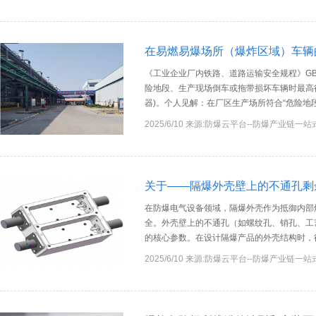
防爆仪表
在易燃易爆场所（爆炸区域）车辆
《工业企业厂内铁路、道路运输安全规程》GB 4
险地段、生产现场倒车或拖带损坏车辆时最高行驶
器)。个人见解：在厂区生产场所符合“危险地段
2025/6/10 来源:防爆云平台--防爆产
度应该限制多少?
关于——隔爆外壳壁上的不通孔剩
在防爆电气设备领域，隔爆外壳作为抵御内部
全。外壳壁上的不通孔（如螺纹孔、销孔、工
的核心参数。在设计隔爆产品的外壳结构时，
板、设备本身安装等。由于这些螺孔是直接设
2025/6/10 来源:防爆云平台--防爆产
要求