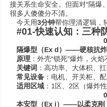
接关系生命安全。但面对“隔爆
很多人傻傻分不清。
今天用
3分钟
帮你理清逻辑，
#01-快速认知：三
隔爆型（Ex d）——硬核抗
原理
：外壳“锁死”爆炸，火焰
关键词
：高功率、大体积、
扛
常见设备
：电机、开关柜、配
适用区域
：1区、2区（爆炸
本安型（Ex i）——以柔克刚