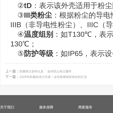
②
tD
：表示该外壳适用于粉尘
③
III类粉尘
：根据粉尘的导电性
IIIB（非导电性粉尘）、IIIC
④
温度组别
：如T130℃，
130℃；
⑤
防护等级
：如IP65，表
上一篇：
防爆除尘器特点及「 如何防止粉尘爆炸 」
下一篇：
2026年防爆标准大升级！这些新规将影响你的行业
关于我们
服务保障
商家服务